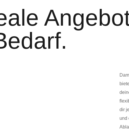
eale Angebot
Bedarf.
Dami
biet
dein
flex
dir j
und 
Abla