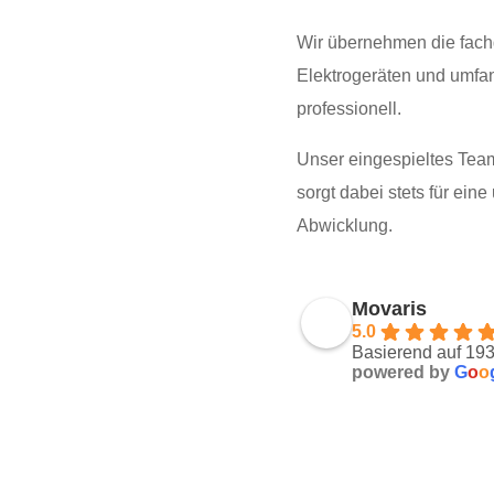
Wir übernehmen die fach
Elektrogeräten und umfan
professionell.
Unser eingespieltes Tea
sorgt dabei stets für e
Abwicklung.
Movaris
5.0
Basierend auf 19
powered by
G
o
o