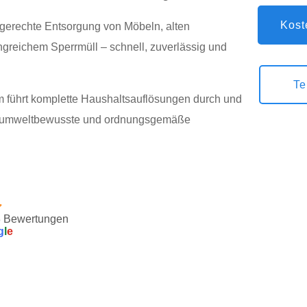
Kost
gerechte Entsorgung von Möbeln, alten
greichem Sperrmüll – schnell, zuverlässig und
Te
m führt komplette Haushaltsauflösungen durch und
ine umweltbewusste und ordnungsgemäße
3 Bewertungen
g
l
e