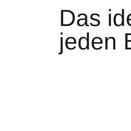
Das id
jeden 